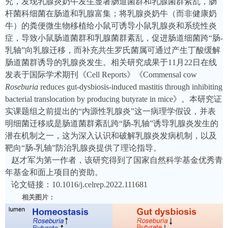
究，发现乳腺炎奶牛发生显著肠道菌群和乳腺菌群紊乱，肠
杆菌科细菌在肠道和乳腺富集；将乳腺炎奶牛（而非健康奶
牛）的粪便微生物移植给小鼠可诱导小鼠乳腺炎和系统性炎
症，导致小鼠肠道菌群和乳腺菌群紊乱，促进肠道细菌跨“肠-
乳轴”向乳腺迁移，而补充共生罗氏菌属可通过产生丁酸缓解
肠道菌群诱导的乳腺炎发生。相关研究成果于11月22日在线
发表于国际学术期刊《
Cell Reports
》《
Commensal cow
Roseburia
reduces gut-dysbiosis-induced mastitis through inhibiting
bacterial translocation by producing butyrate in mice
》。本研究证
实课题组之前提出的
“内源性乳腺炎”这一病理学假设，并表
明细菌迁移或是肠道菌群紊乱跨“肠-乳轴”诱导乳腺炎发生的
潜在机制之一，这为深入认识和破解乳腺炎发病机制，以及
靶向“肠-乳轴”防治乳腺炎提供了理论指导。
赵才军为第一作者，该研究得到了国家自然科学基金优秀青
年基金和面上项目的资助。
论文链接：
10.1016/j.celrep.2022.111681
相关图片：