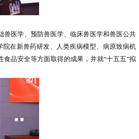
础兽医学、预防兽医学
、
临床兽医学
和兽医公共
学院
在新兽药研发、
人类
疾病模型、
病原致病机
性食品安全
等方面取得的成果，
并就
“十五五”拟