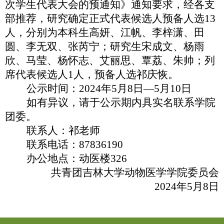
次学生代表大会的预通知》通知要求，经各支
部推荐，研究确定正式代表候选人预备人选
13
人，分别为本科生高妍、江帆、李梓潇、田
圆、李无双、张芮宁；研究生宋成文、杨雨
欣、马莹、杨怀志、艾丽思、覃荔、朱帅；列
席代表候选人
1
人，预备人选祁庆恢。
公示时间：
2024
年
5
月
8
日—
5
月
10
日
如有异议，请于公示期内具实名联系学院
团委。
联系人：祁老师
联系电话：
87836190
办公地点：动医楼
326
共青团吉林大学动物医学学院委员会
2024
年
5
月
8
日