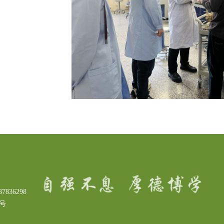
7836298
3号