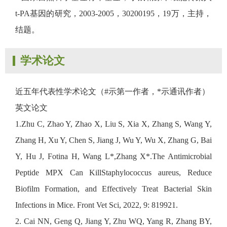
t-PA基因的研究，2003-2005，30200195，19万，主持，
结题。
学术论文
近五年代表性学术论文（#示第一作者，*示通讯作者）
英文论文
1.Zhu C, Zhao Y, Zhao X, Liu S, Xia X, Zhang S, Wang Y,
Zhang H, Xu Y, Chen S, Jiang J, Wu Y, Wu X, Zhang G, Bai
Y, Hu J, Fotina H, Wang L*,Zhang X*.The Antimicrobial
Peptide MPX Can KillStaphylococcus aureus, Reduce
Biofilm Formation, and Effectively Treat Bacterial Skin
Infections in Mice. Front Vet Sci, 2022, 9: 819921.
2. Cai NN, Geng Q, Jiang Y, Zhu WQ, Yang R, Zhang BY,