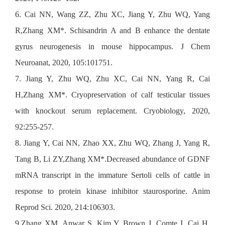
6. Cai NN, Wang ZZ, Zhu XC, Jiang Y, Zhu WQ, Yang
R,Zhang XM*. Schisandrin A and B enhance the dentate
gyrus neurogenesis in mouse hippocampus. J Chem
Neuroanat, 2020, 105:101751.
7. Jiang Y, Zhu WQ, Zhu XC, Cai NN, Yang R, Cai
H,Zhang XM*. Cryopreservation of calf testicular tissues
with knockout serum replacement. Cryobiology, 2020,
92:255-257.
8. Jiang Y, Cai NN, Zhao XX, Zhu WQ, Zhang J, Yang R,
Tang B, Li ZY,Zhang XM*.Decreased abundance of GDNF
mRNA transcript in the immature Sertoli cells of cattle in
response to protein kinase inhibitor staurosporine. Anim
Reprod Sci. 2020, 214:106303.
9.Zhang XM, Anwar S, Kim Y, Brown J, Comte I, Cai H,