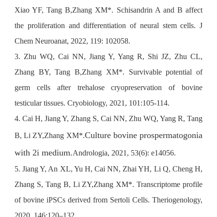
Xiao YF, Tang B,Zhang XM*. Schisandrin A and B affect
the proliferation and differentiation of neural stem cells. J
Chem Neuroanat, 2022, 119: 102058.
3. Zhu WQ, Cai NN, Jiang Y, Yang R, Shi JZ, Zhu CL,
Zhang BY, Tang B,Zhang XM*. Survivable potential of
germ cells after trehalose cryopreservation of bovine
testicular tissues. Cryobiology, 2021, 101:105-114.
4. Cai H, Jiang Y, Zhang S, Cai NN, Zhu WQ, Yang R, Tang
Culture bovine prospermatogonia
B, Li ZY,Zhang XM*.
with 2i medium.
Andrologia, 2021, 53(6): e14056.
5. Jiang Y, An XL, Yu H, Cai NN, Zhai YH, Li Q, Cheng H,
Zhang S, Tang B, Li ZY,Zhang XM*. Transcriptome profile
of bovine iPSCs derived from Sertoli Cells. Theriogenology,
2020, 146:120–132.