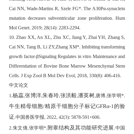
Cai NN, Wade-Martins R, Szele FG*. The A30Pα-synuclein
mutation decreases subventricular zone proliferation. Hum
Mol Genet. 2019; 28(14): 2283-2294.
10. Zhao XX, An XL, Zhu XC, Jiang Y, Zhai YH, Zhang S,
Cai NN, Tang B, Li ZY,Zhang XM*. Inhibiting transforming
growth factor-βSignaling Regulates in vitro Maintenance and
Differentiation of Bovine Bone Marrow Mesenchymal Stem
Cells. J Exp Zool B Mol Dev Evol, 2018, 330(8): 406-416.
中文论文
杨蕊
张博洋
朱春玲
张洪毅
潘英树
1.
,
,
,
,
,唐博,张学明*.
牛生精母细胞/精原干细胞分子标记GFRα-1的验
证
.中国兽医学报, 2022, 42(3): 5878-591+606.
附睾结构及其功能研究进展
2.朱文倩,张学明*.
.中国