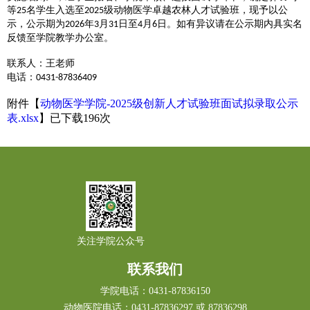
等
名学生入选至
级动物医学卓越农林人才试验班，现予以公
25
2025
示，公示期为
年
月
日至
月
日。如有异议请在公示期内具实名
2026
3
31
4
6
反馈至学院教学办公室。
联系人：王老师
电话：
0431-87836409
附件【
动物医学学院-2025级创新人才试验班面试拟录取公示
表.xlsx
】已下载
196
次
关注学院公众号
联系我们
学院电话：0431-87836150
动物医院电话：0431-87836297 或 87836298