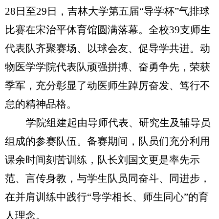
28
日至
29
日，吉林大学第五届“导学杯”气排球
比赛在宋治平体育馆圆满落幕。全校
39
支师生
代表队齐聚赛场、以球会友、促导学共进。动
物医学学院代表队顽强拼搏、奋勇争先，荣获
季军，充分彰显了动医师生踔厉奋发、笃行不
怠的精神品格。
学院组建起由导师代表、研究生及辅导员
组成的参赛队伍。备赛期间，队员们充分利用
课余时间刻苦训练，队长刘国文更是率先示
范、言传身教，与学生队员同奋斗、同进步，
在并肩训练中践行“导学相长、师生同心”的育
人理念。