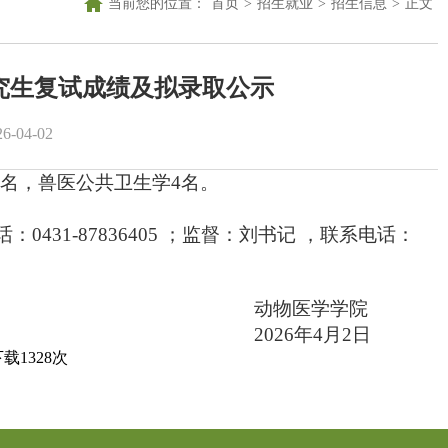
当前您的位置：
首页
>
招生就业
>
招生信息
>
正文
研究生复试成绩及拟录取公示
-04-02
1名，兽医公共卫生学4名。
31-87836405 ；监督：刘书记 ，联系电话：
学学院
4月2日
下载
1328
次