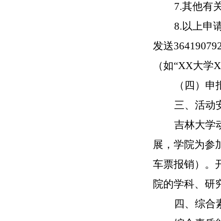
7.其他
8.以上
发送
36419079
（如“XX大学
（四）申
三、活动
吉林大学
展，学院为参
车票报销）。
院的学科、研
四、综合