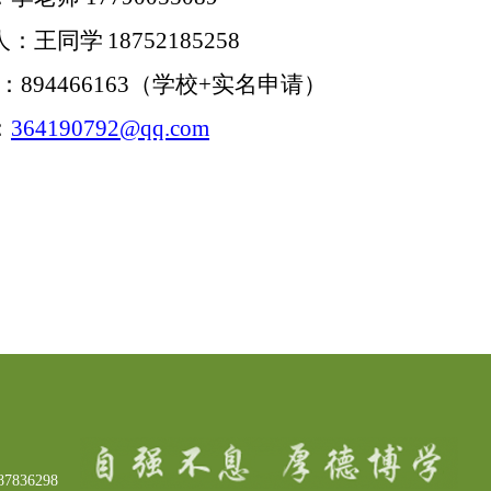
人：王同学
18752185258
群：
894466163
（学校
+实名申请）
：
364190792
@qq.com
7836298