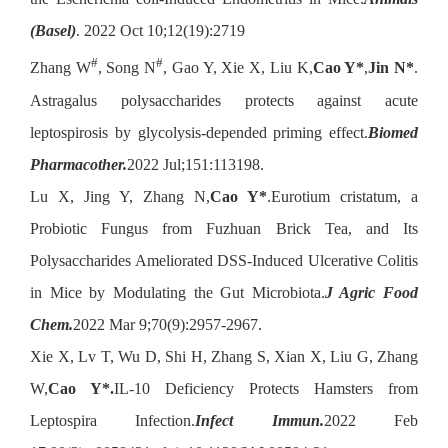
(Basel)
. 2022 Oct 10;12(19):2719
#
#
Zhang W
, Song N
, Gao Y, Xie X, Liu K,
Cao Y*
,
Jin N*
.
Astragalus polysaccharides protects against acute
leptospirosis by glycolysis-depended priming effect.
Biomed
Pharmacother.
2022 Jul;151:113198.
Lu X, Jing Y, Zhang N,
Cao Y*
.Eurotium cristatum, a
Probiotic Fungus from Fuzhuan Brick Tea, and Its
Polysaccharides Ameliorated DSS-Induced Ulcerative Colitis
in Mice by Modulating the Gut Microbiota.
J Agric Food
Chem.
2022 Mar 9;70(9):2957-2967.
Xie X, Lv T, Wu D, Shi H, Zhang S, Xian X, Liu G, Zhang
W,
Cao Y*.
IL-10 Deficiency Protects Hamsters from
Leptospira Infection.
Infect Immun.
2022 Feb