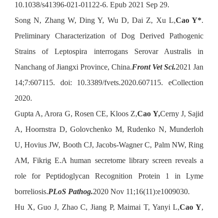
10.1038/s41396-021-01122-6. Epub 2021 Sep 29.
Song N, Zhang W, Ding Y, Wu D, Dai Z, Xu L,
Cao Y*
.
Preliminary Characterization of Dog Derived Pathogenic
Strains of Leptospira interrogans Serovar Australis in
Nanchang of Jiangxi Province, China.
Front Vet Sci.
2021 Jan
14;7:607115. doi: 10.3389/fvets.2020.607115. eCollection
2020.
Gupta A, Arora G, Rosen CE, Kloos Z,
Cao Y,
Cerny J, Sajid
A, Hoornstra D, Golovchenko M, Rudenko N, Munderloh
U, Hovius JW, Booth CJ, Jacobs-Wagner C, Palm NW, Ring
AM, Fikrig E.A human secretome library screen reveals a
role for Peptidoglycan Recognition Protein 1 in Lyme
borreliosis.
PLoS Pathog.
2020 Nov 11;16(11):e1009030.
Hu X, Guo J, Zhao C, Jiang P, Maimai T, Yanyi L,
Cao Y
,