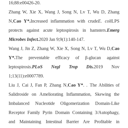
16;88:e00426-20.
Zhang W, Xie X, Wang J, Song N, Lv T, Wu D, Zhang
N,
Cao Y*.
Increased inflammation with crude
E. coli
LPS
protects against acute leptospirosis in hamsters.
Emerg
Microbes Infect.
2020 Jan 9;9(1):140-147.
Wang J, Jin Z, Zhang W, Xie X, Song N, Lv T, Wu D,
Cao
Y*.
The preventable efficacy of β-glucan against
leptospirosis.
PLoS Negl Trop Dis.
2019 Nov
1;13(11):e0007789.
Liu J, Cai J, Fan P, Zhang N,
Cao Y*
. . The Abilities of
Salidroside on Ameliorating Inflammation, Skewing the
Imbalanced Nucleotide Oligomerization Domain-Like
Receptor Family Pyrin Domain Containing 3/Autophagy,
and Maintaining Intestinal Barrier Are Profitable in