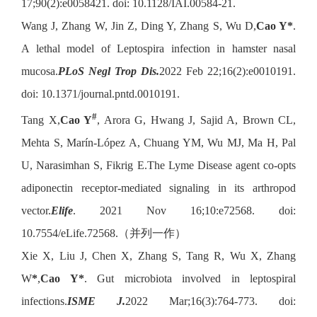
17;90(2):e0058421. doi: 10.1128/IAI.00584-21.
Wang J, Zhang W, Jin Z, Ding Y, Zhang S, Wu D,
Cao Y*
.
A lethal model of Leptospira infection in hamster nasal
mucosa.
PLoS Negl Trop Dis.
2022 Feb 22;16(2):e0010191.
doi: 10.1371/journal.pntd.0010191.
#
Tang X,
Cao Y
, Arora G, Hwang J, Sajid A, Brown CL,
Mehta S, Marín-López A, Chuang YM, Wu MJ, Ma H, Pal
U, Narasimhan S, Fikrig E.The Lyme Disease agent co-opts
adiponectin receptor-mediated signaling in its arthropod
vector.
Elife
. 2021 Nov 16;10:e72568. doi:
10.7554/eLife.72568.（并列一作）
Xie X, Liu J, Chen X, Zhang S, Tang R, Wu X, Zhang
W
*
,
Cao Y*
. Gut microbiota involved in leptospiral
infections.
ISME J.
2022 Mar;16(3):764-773. doi: