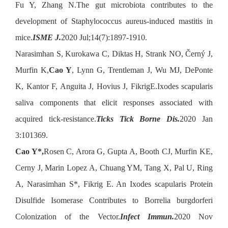
Fu Y, Zhang N.The gut microbiota contributes to the
development of Staphylococcus aureus-induced mastitis in
mice.
ISME J.
2020 Jul;14(7):1897-1910.
Narasimhan S, Kurokawa C, Diktas H, Strank NO, Černý J,
Murfin K,
Cao Y
, Lynn G, Trentleman J, Wu MJ, DePonte
K, Kantor F, Anguita J, Hovius J, FikrigE.Ixodes scapularis
saliva components that elicit responses associated with
acquired tick-resistance.
Ticks Tick Borne Dis.
2020 Jan
3:101369.
Cao Y*,
Rosen C, Arora G, Gupta A, Booth CJ, Murfin KE,
Cerny J, Marin Lopez A, Chuang YM, Tang X, Pal U, Ring
A, Narasimhan S*, Fikrig E. An Ixodes scapularis Protein
Disulfide Isomerase Contributes to Borrelia burgdorferi
Colonization of the Vector.
Infect Immun.
2020 Nov