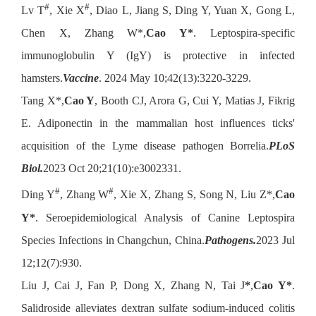
#
#
Lv T
, Xie X
, Diao L, Jiang S, Ding Y, Yuan X, Gong L,
Chen X, Zhang W*,
Cao Y*
. Leptospira-specific
immunoglobulin Y (IgY) is protective in infected
hamsters.
Vaccine
. 2024 May 10;42(13):3220-3229.
Tang X*,
Cao Y
, Booth CJ, Arora G, Cui Y, Matias J, Fikrig
E. Adiponectin in the mammalian host influences ticks'
acquisition of the Lyme disease pathogen Borrelia.
PLoS
Biol.
2023 Oct 20;21(10):e3002331.
#
#
Ding Y
, Zhang W
, Xie X, Zhang S, Song N, Liu Z*,
Cao
Y*
. Seroepidemiological Analysis of Canine Leptospira
Species Infections in Changchun, China.
Pathogens.
2023 Jul
12;12(7):930.
Liu J, Cai J, Fan P, Dong X, Zhang N, Tai J
*
,
Cao Y*
.
Salidroside alleviates dextran sulfate sodium-induced colitis