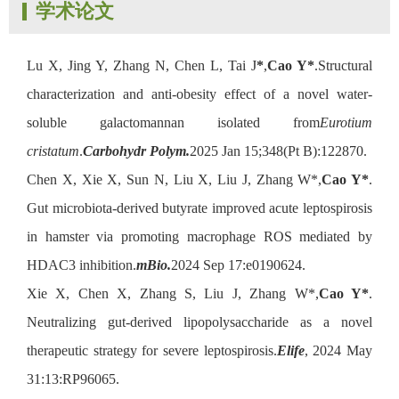
学术论文
Lu X, Jing Y, Zhang N, Chen L, Tai J
*
,
Cao Y*
.Structural
characterization and anti-obesity effect of a novel water-
soluble galactomannan isolated from
Eurotium
cristatum
.
Carbohydr Polym
.
2025 Jan 15;348(Pt B):122870.
Chen X, Xie X, Sun N, Liu X, Liu J, Zhang W*,
Cao Y*
.
Gut microbiota-derived butyrate improved acute leptospirosis
in hamster via promoting macrophage ROS mediated by
HDAC3 inhibition.
mBio.
2024 Sep 17:e0190624.
Xie X, Chen X, Zhang S, Liu J, Zhang W*,
Cao Y*
.
Neutralizing gut-derived lipopolysaccharide as a novel
therapeutic strategy for severe leptospirosis.
Elife
, 2024 May
31:13:RP96065.