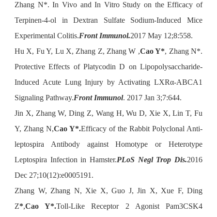
Zhang N*. In Vivo and In Vitro Study on the Efficacy of
Terpinen-4-ol in Dextran Sulfate Sodium-Induced Mice
Experimental Colitis.
Front Immunol.
2017 May 12;8:558.
Hu X, Fu Y, Lu X, Zhang Z, Zhang W ,
Cao Y*
, Zhang N*.
Protective Effects of Platycodin D on Lipopolysaccharide-
Induced Acute Lung Injury by Activating LXRα-ABCA1
Signaling Pathway.
Front Immunol
. 2017 Jan 3;7:644.
Jin X, Zhang W, Ding Z, Wang H, Wu D, Xie X, Lin T, Fu
Y, Zhang N,
Cao Y*.
Efficacy of the Rabbit Polyclonal Anti-
leptospira Antibody against Homotype or Heterotype
Leptospira Infection in Hamster.
PLoS Negl Trop Dis.
2016
Dec 27;10(12):e0005191.
Zhang W, Zhang N, Xie X, Guo J, Jin X, Xue F, Ding
Z
*
,
Cao Y*.
Toll-Like Receptor 2 Agonist Pam3CSK4