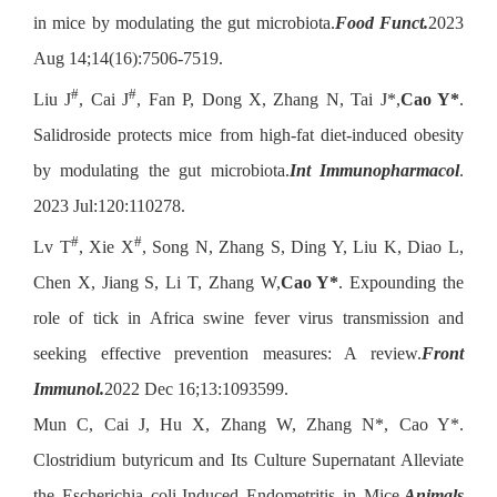
in mice by modulating the gut microbiota.
Food Funct.
2023
Aug 14;14(16):7506-7519.
#
#
Liu J
, Cai J
, Fan P, Dong X, Zhang N, Tai J*,
Cao Y*
.
Salidroside protects mice from high-fat diet-induced obesity
by modulating the gut microbiota.
Int Immunopharmacol
.
2023 Jul:120:110278.
#
#
Lv T
, Xie X
, Song N, Zhang S, Ding Y, Liu K, Diao L,
Chen X, Jiang S, Li T, Zhang W,
Cao Y*
. Expounding the
role of tick in Africa swine fever virus transmission and
seeking effective prevention measures: A review.
Front
Immunol.
2022 Dec 16;13:1093599.
Mun C, Cai J, Hu X, Zhang W, Zhang N*, Cao Y*.
Clostridium butyricum and Its Culture Supernatant Alleviate
the Escherichia coli-Induced Endometritis in Mice.
Animals