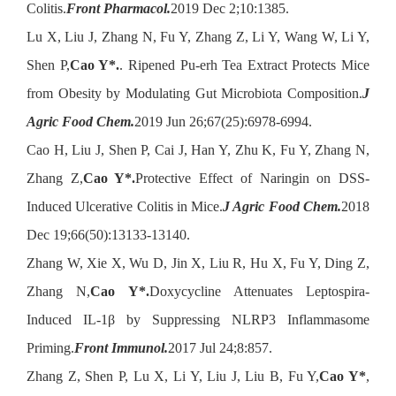
Colitis.
Front Pharmacol.
2019 Dec 2;10:1385.
Lu X, Liu J, Zhang N, Fu Y, Zhang Z, Li Y, Wang W, Li Y,
Shen P,
Cao Y*.
. Ripened Pu-erh Tea Extract Protects Mice
from Obesity by Modulating Gut Microbiota Composition.
J
Agric Food Chem.
2019 Jun 26;67(25):6978-6994.
Cao H, Liu J, Shen P, Cai J, Han Y, Zhu K, Fu Y, Zhang N,
Zhang Z,
Cao Y*.
Protective Effect of Naringin on DSS-
Induced Ulcerative Colitis in Mice.
J Agric Food Chem.
2018
Dec 19;66(50):13133-13140.
Zhang W, Xie X, Wu D, Jin X, Liu R, Hu X, Fu Y, Ding Z,
Zhang N,
Cao Y*.
Doxycycline Attenuates Leptospira-
Induced IL-1β by Suppressing NLRP3 Inflammasome
Priming.
Front Immunol.
2017 Jul 24;8:857.
Zhang Z, Shen P, Lu X, Li Y, Liu J, Liu B, Fu Y,
Cao Y*
,