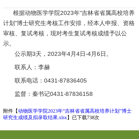
根据动物医学学院
2023
年“吉林省省属高校培养
计划”博士研究生考核工作安排，经本人申报、资格
审核、复试考核，现对考生复试考核成绩予以公
示。
公示期
3
天，
2023
年
4
月
4
日
-4
月
6
日。
联系人：李赫
联系电话：
0431-87836405
监督：秦书记
0431-87836158
附件【
动物医学学院2023年“吉林省省属高校培养计划”博士
研究生成绩及拟录取结果.xlsx
】已下载
738
次