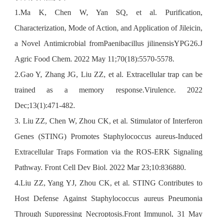
1.Ma K, Chen W, Yan SQ, et al. Purification,
Characterization, Mode of Action, and Application of Jileicin,
a Novel Antimicrobial fromPaenibacillus jilinensisYPG26.J
Agric Food Chem. 2022 May 11;70(18):5570-5578.
2.Gao Y, Zhang JG, Liu ZZ, et al. Extracellular trap can be
trained as a memory response.Virulence. 2022
Dec;13(1):471-482.
3. Liu ZZ, Chen W, Zhou CK, et al. Stimulator of Interferon
Genes (STING) Promotes Staphylococcus aureus-Induced
Extracellular Traps Formation via the ROS-ERK Signaling
Pathway. Front Cell Dev Biol. 2022 Mar 23;10:836880.
4.Liu ZZ, Yang YJ, Zhou CK, et al. STING Contributes to
Host Defense Against Staphylococcus aureus Pneumonia
Through Suppressing Necroptosis.Front Immunol, 31 May