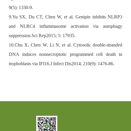
9(5): 1330-9.
9.Yu SX, Du CT, Chen W, et al. Genipin inhibits NLRP3
and NLRC4 inflammasome activation via autophagy
suppression.Sci Rep2015; 5: 17935.
10.Chu X, Chen W, Li N, et al. Cytosolic double-stranded
DNA induces nonnecroptotic programmed cell death in
trophoblasts via IFI16.J Infect Dis2014; 210(9): 1476-86.