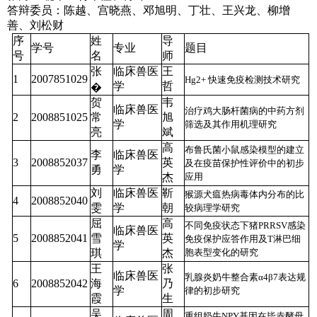
答辩委员：陈越、宫晓燕、邓旭明、丁壮、王兴龙、柳增
善、刘松财
序
姓
导
学号
专业
题目
号
名
师
张
临床兽医
王
1
2007851029
Hg2+ 快速免疫检测技术研究
学
哲
�
贺
韦
临床兽医
治疗鸡大肠杆菌病的中药方剂
2
2008851025
常
旭
学
筛选及其作用机理研究
亮
斌
高
布鲁氏菌小鼠感染模型的建立
李
临床兽医
3
2008852037
英
及在疫苗保护性评价中的初步
勇
学
杰
应用
刘
临床兽医
靳
猴源犬瘟热病毒体内分布的比
4
2008852040
雯
学
朝
较病理学研究
屈
高
不同免疫状态下猪PRRSV感染
临床兽医
5
2008852041
雪
英
免疫保护应答作用及T淋巴细
学
琪
杰
胞表型变化的研究
王
张
临床兽医
乳腺炎奶牛整合素α4β7表达规
6
2008852042
海
乃
学
律的初步研究
霞
生
吴
周
重组奶牛NPY基因在毕赤酵母