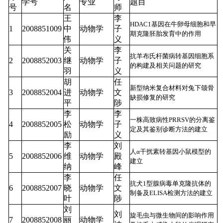
学号
专业
题目
号
名
师
王
李
HDAC1基因在牛卵母细胞和早
1
2008851009
中
动物学
子
期克隆胚胎发育中的作用
伟
义
关
李
抗羊布氏杆菌病转基因细胞系
2
2008852003
继
动物学
子
的构建及相关问题的研究
羽
义
胡
任
新型纳米复合材料对兔下颌骨
3
2008852004
进
动物学
文
缺损修复的研究
平
陟
李
李
一株高致病性PRRSV的分离鉴
4
2008852005
松
动物学
子
定及其鉴别诊断方法的建立
励
义
李
刘
人α干扰素转基因小鼠模型的
5
2008852006
维
动物学
殿
建立
纳
峰
李
任
抗犬1型腺病毒单克隆抗体的
6
2008852007
晓
动物学
文
制备及ELISA检测方法的建立
叶
陟
刘
刘
旋毛虫与微生物间的影响作用
7
2008852008
丽
动物学