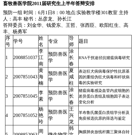
畜牧兽医学院2011届研究生上半年答辩安排
预防一组
时间：6月1日8：00
地点:实验教学楼301教室
主持
人：高丰
秘书：丛彦龙、孙长江
答辩委员：刘金华、钱爱东、王哲、张西臣、欧阳红生、高
丰、杨勇军
序
姓
导
学号
专业
题目
号
名
师
李
涂
预防兽医
1
2008851037
江
长
RNA干扰途径抗猪瘟病毒研究
学
南
春
黄
夏
表达狂犬病病毒保护性抗原基
预防兽医
2
2007851043
海
咸
因的重组伪狂犬病毒和杆状病
学
楠
柱
毒的实验研究
涂
猪瘟病毒感染血管内皮细胞的
李
预防兽医
3
2007851045
长
差异蛋白质组及细胞因子表达
素
学
春
变化分析
杨
王
预防兽医
羊布鲁氏菌蛋白质组学分析及
4
2007851052
艳
兴
学
免疫候选抗原的筛选与鉴定
玲
龙
韩
周
胸膜肺炎放线杆菌三聚体自转
5
2008852063
微生物学
文