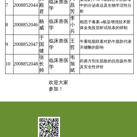
临床兽医
7
2008852044
殿
昌
中的分泌表达及生物学活性分
学
君
芳
析
李
杨
临床兽医
相思子毒素-a银染增强技术胶
8
2008852046
小
威
学
体金免疫层析试纸条的研制
兵
于
临床兽医
王
牛重组脂联素对奶牛脂肪代谢
9
2008852047
国
学
哲
关键酶的影响
健
张
韦
临床兽医
药典方剂生肌散的抗疮疡作用
10
2008852048
长
旭
学
及安全性评价
帅
斌
欢迎大家
参加！