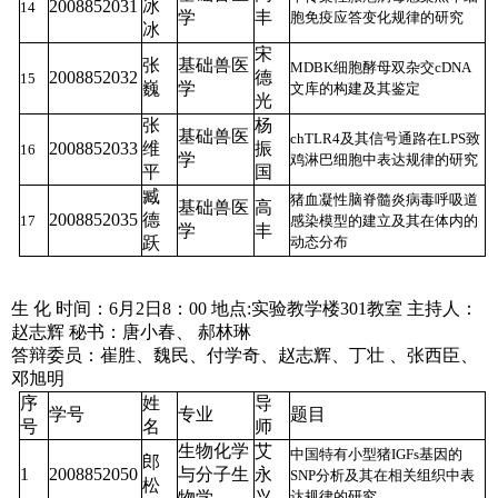
2008852031
冰
14
学
丰
胞免疫应答变化规律的研究
冰
宋
张
基础兽医
MDBK细胞酵母双杂交cDNA
2008852032
德
15
巍
学
文库的构建及其鉴定
光
张
杨
基础兽医
chTLR4及其信号通路在LPS致
2008852033
维
振
16
学
鸡淋巴细胞中表达规律的研究
平
国
臧
猪血凝性脑脊髓炎病毒呼吸道
基础兽医
高
2008852035
德
17
感染模型的建立及其在体内的
学
丰
跃
动态分布
生
化
时间：6月2日8：00
地点:实验教学楼301教室
主持人：
赵志辉
秘书：唐小春、 郝林琳
答辩委员：崔胜、魏民、付学奇、赵志辉、丁壮 、张西臣、
邓旭明
序
姓
导
学号
专业
题目
号
名
师
生物化学
艾
中国特有小型猪IGFs基因的
郎
1
2008852050
与分子生
永
SNP分析及其在相关组织中表
松
物学
兴
达规律的研究