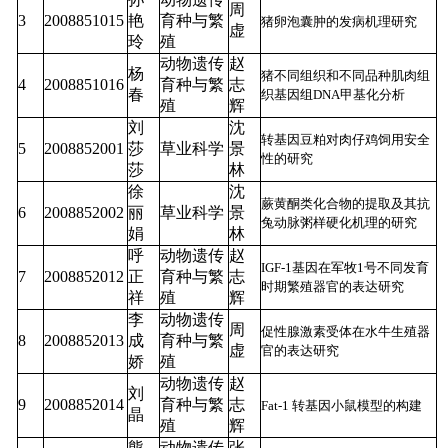
周
3
2008851015
艳
育种与繁
猪卵泡囊肿的发病机理研究
虚
玲
殖
动物遗传
赵
杨
猪不同组织和不同品种肌肉组
4
2008851016
育种与繁
志
春
织基因组DNA甲基化分析
殖
辉
刘
沈
转基因豆粕对肉仔鸡饲用安全
5
2008852001
莎
草业科学
景
性的研究
莎
林
徐
沈
蕨黄酮类化合物的提取及其抗
6
2008852002
丽
草业科学
景
兔动脉粥样硬化机理的研究
娟
林
呼
动物遗传
赵
IGF-1基因在军牧1号不同发育
7
2008852012
正
育种与繁
志
时期繁殖器官的表达研究
祥
殖
辉
李
动物遗传
周
促性腺激素受体在水牛生殖器
8
2008852013
成
育种与繁
虚
官的表达研究
娇
殖
动物遗传
赵
刘
9
2008852014
育种与繁
志
Fat-1 转基因小鼠模型的构建
晶
殖
辉
熊
动物遗传
张