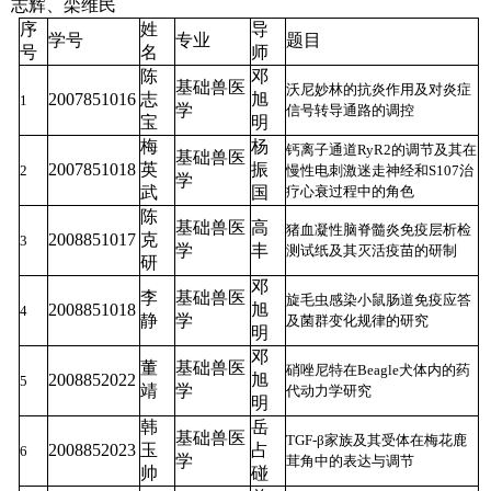
志辉、栾维民
序
姓
导
学号
专业
题目
号
名
师
陈
邓
基础兽医
沃尼妙林的抗炎作用及对炎症
2007851016
志
旭
1
学
信号转导通路的调控
宝
明
梅
杨
钙离子通道RyR2的调节及其在
基础兽医
2007851018
英
振
2
慢性电刺激迷走神经和S107治
学
武
国
疗心衰过程中的角色
陈
基础兽医
高
猪血凝性脑脊髓炎免疫层析检
2008851017
克
3
学
丰
测试纸及其灭活疫苗的研制
研
邓
李
基础兽医
旋毛虫感染小鼠肠道免疫应答
2008851018
旭
4
静
学
及菌群变化规律的研究
明
邓
董
基础兽医
硝唑尼特在Beagle犬体内的药
2008852022
旭
5
靖
学
代动力学研究
明
韩
岳
基础兽医
TGF-β家族及其受体在梅花鹿
2008852023
玉
占
6
学
茸角中的表达与调节
帅
碰