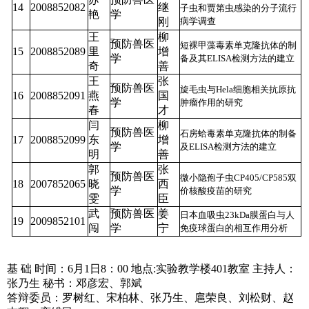
14
2008852082
继
子虫和贾第虫感染的分子流行
艳
学
刚
病学调查
王
柳
预防兽医
短裸甲藻毒素单克隆抗体的制
15
2008852089
里
增
学
备及其ELISA检测方法的建立
奇
善
王
张
预防兽医
旋毛虫与Hela细胞相关抗原抗
16
2008852091
燕
国
学
肿瘤作用的研究
春
才
闫
柳
预防兽医
石房蛤毒素单克隆抗体的制备
17
2008852099
东
增
学
及ELISA检测方法的建立
明
善
郭
张
预防兽医
微小隐孢子虫CP405/CP585双
18
2007852065
晓
西
学
价核酸疫苗的研究
雯
臣
武
预防兽医
姜
日本血吸虫23kDa膜蛋白与人
19
2009852101
闯
学
宁
免疫球蛋白的相互作用分析
基
础
时间：6月1日8：00
地点:实验教学楼401教室
主持人：
张乃生
秘书：邓彦宏、郭斌
答辩委员：罗树红、宋柏林、张乃生、扈荣良、刘松财、赵