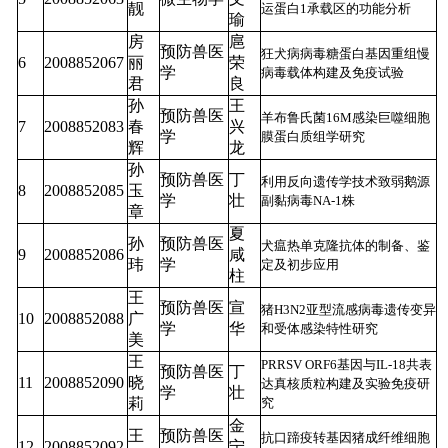
靓
运蛋白1承载区的功能分析
瑜
房
扈
预防兽医
狂犬病病毒糖蛋白基因重组慢
6
2008852067
丽
荣
学
病毒载体构建及免疫试验
君
良
孙
王
预防兽医
羊布鲁氏菌16M感染巨噬细胞
7
2008852083
春
兴
学
膜蛋白质组学研究
辉
龙
孙
预防兽医
丁
利用反向遗传学技术致弱鹅源
8
2008852085
玉
学
壮
副黏病毒NA-1株
章
夏
孙
预防兽医
犬瘟热单克隆抗体的制备、鉴
9
2008852086
咸
玮
学
定及初步应用
柱
王
预防兽医
宣
猪H3N2亚型流感病毒遗传变异
10
2008852088
广
学
华
和受体感染特性研究
美
王
PRRSV ORF6基因与IL-18共表
预防兽医
丁
11
2008852090
晓
达真核质粒构建及实验免疫研
学
壮
莉
究
金
王
预防兽医
抗口蹄疫转基因猪成纤维细胞
12
2008852092
宁