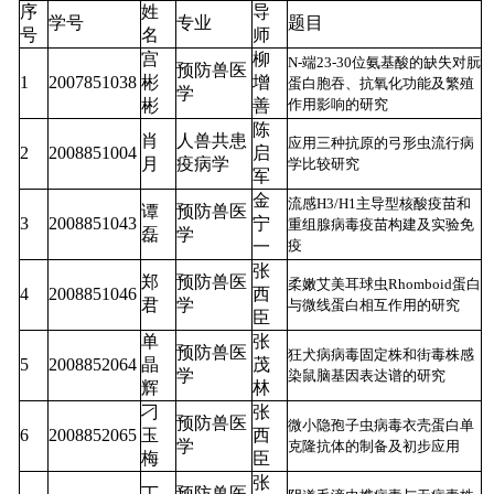
序
姓
导
学号
专业
题目
号
名
师
宫
柳
N-端23-30位氨基酸的缺失对朊
预防兽医
1
2007851038
彬
增
蛋白胞吞、抗氧化功能及繁殖
学
彬
善
作用影响的研究
陈
肖
人兽共患
应用三种抗原的弓形虫流行病
2
2008851004
启
月
疫病学
学比较研究
军
金
流感H3/H1主导型核酸疫苗和
谭
预防兽医
3
2008851043
宁
重组腺病毒疫苗构建及实验免
磊
学
一
疫
张
郑
预防兽医
柔嫩艾美耳球虫Rhomboid蛋白
4
2008851046
西
君
学
与微线蛋白相互作用的研究
臣
单
张
预防兽医
狂犬病病毒固定株和街毒株感
5
2008852064
晶
茂
学
染鼠脑基因表达谱的研究
辉
林
刁
张
预防兽医
微小隐孢子虫病毒衣壳蛋白单
6
2008852065
玉
西
学
克隆抗体的制备及初步应用
梅
臣
张
丁
预防兽医