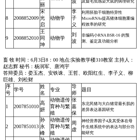
波
及旋毛虫感染大鼠的病理研究
丽
宋
李
利用胚胎干细胞特异性
8
2008852009
光
动物学
子
MicroRNAs提高猪体细胞重编
启
义
程效率的研究
王
刘
非编码小RNA BSR-16 的预
9
2008852010
同
动物学
波
测、鉴定及功能分析
坤
畜
牧
时间：6月3日8：00
地点:实验教学楼310教室
主持人：
赵志辉
秘书：杨润军、唐鸿宇
答辩委员：娄玉杰、安铁诛、王哲、欧阳红生、李子义、柳
巨雄、刘松财
序
姓
导
学号
专业
题目
号
名
师
动物遗传
张
高
东北民猪与大白猪背最长肌的
1
2007851010
育种与繁
嘉
妍
差异表达基因研究
殖
保
孙
动物遗传
神经营养因子4及其受体在母
周
2
2007851013
永
育种与繁
牛生殖系统中的表达与部分功
虚
峰
殖
能研究
孙
动物遗传