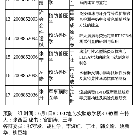
婧
学
系的建立与鉴定
一
许
雷
免疫磁珠与环介导等温扩增联
预防兽医
13
2008852093
会
连
合检测牛奶中金黄色葡萄球菌
学
会
成
方法的建立
许
涂
预防兽医
狂犬病病毒荧光定量RT-PCR检
14
2008852094
运
长
学
测试剂盒的研制与应用
斌
春
猪流行性乙型脑炎双抗夹心
张
预防兽医
丁
15
2008852096
ELISA方法的建立与试剂盒的
宁
学
壮
制备
雷
左
预防兽医
水貂肠炎细小病毒抗原性分析
16
2008852098
连
静
学
及其特异性马源抗体的制备
成
金
张
军事预防
流感病毒H5/H3亚型重组腺病
17
2008852036
扩
丹
医学
毒疫苗构建及实验免疫研究
世
预防二组
时间：6月1日8：00
地点:实验教学楼310教室
主持
人：张西臣
秘书：宫鹏涛、王洋
答辩委员：张守发、胡桂学、李淑红、丁壮、韩文瑜、姚新
华、柳巨雄