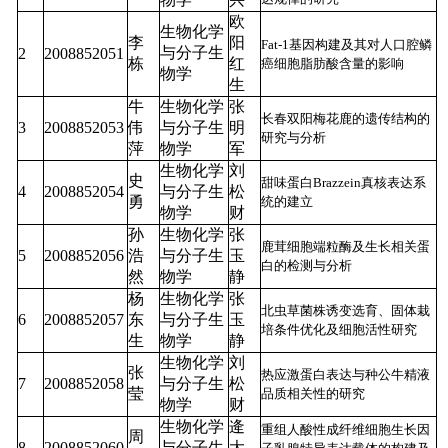
欧
生物化学
李
阳
Fat-1基因构建及其对人口腔鳞
与分子生
2
2008852051
栋
红
癌细胞脂肪酸含量的影响
物学
生
牛
生物化学
张
长春双阳梅花鹿的遗传结构的
3
2008852053
伟
与分子生
明
研究与分析
萍
物学
军
生物化学
刘
史
甜味蛋白Brazzein真核表达系
4
2008852054
与分子生
松
勇
统的建立
物学
财
孙
生物化学
张
鹿茸细胞端粒酶及生长相关蛋
5
2008852056
浩
与分子生
玉
白的检测与分析
然
物学
静
杨
生物化学
张
北虫草菌株诱变选育、固体栽
6
2008852057
东
与分子生
玉
培条件优化及细胞活性研究
生
物学
静
生物化学
刘
张
热应激蛋白表达与种公牛精液
7
2008852058
与分子生
松
莹
品质相关性的研究
物学
财
生物化学
逄
重组人酸性成纤维细胞生长因
周
8
2008852060
与分子生
大