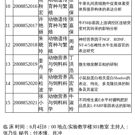
牛睾丸间质细胞中促黄体素受
10
2008852016
秋
育种与繁
嘉
体剪接异构体的表达分析
宏
殖
保
许
动物遗传
张
牛FSHβ基因上游调控区连锁突
11
2008852017
艳
育种与繁
嘉
变对其转录的影响分析
丽
殖
保
朱
动物遗传
神经营养因子NGF、BDNF、
周
12
2008852018
晓
育种与繁
NT-4/5在雌性水牛生殖器官的
虚
玲
殖
表达研究
动物营养
丁
姜
13
2008852019
与饲料科
洪
微生物发酵豆粕的研制
丹
学
浩
吴
动物营养
高
小鼠朊蛋白相关蛋白Shadoo的
14
2008852020
松
与饲料科
宏
表达、纯化、多克隆抗体的制
波
学
伟
备及其鉴定
张
动物营养
牛
不同维生素E水平对骡鸭肥肝
15
2008852021
小
与饲料科
淑
品质及L-FABP基因表达的影响
纯
学
玲
临
床
时间：6月4日8：00
地点:实验教学楼301教室
主持人：
张乃生
秘书：付本懂、肖冲