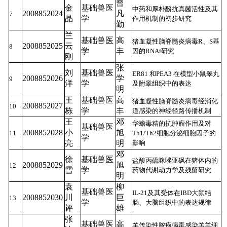
曾
金
基础兽医
中药和厚朴酚抗真菌活性及其
2008852024
凡
7
晶
学
作用机制的初步研究
勤
兰
基础兽医
高
猪血凝性脑脊髓炎病毒R、S基
2008852025
云
8
学
丰
因的RNAi研究
刚
张
刘
基础兽医
ER81 和PEA3 在模型小鼠睾丸
2008852026
学
9
洋
学
及附睾组织中的表达
明
王
基础兽医
高
猪血凝性脑脊髓炎病毒经消化
2008852027
10
栋
学
丰
道感染的神经径路传播机制
王
邓
华蟾毒精的抗肿瘤作用及对
基础兽医
2008852028
小
旭
11
Th1/Th2细胞分泌细胞因子的
学
亮
明
影响
邓
徐
基础兽医
盐酸丙硫咪唑亚砜在猪体内的
2008852029
旭
12
雪
学
药物代谢动力学及残留研究
明
袁
柳
基础兽医
IL-21及其受体在IBD大鼠结
2008852030
川
巨
13
学
肠、大脑组织中的表达规律
评
雄
张
基础兽医
高
羊传染性脓疱病毒感染羔羊细