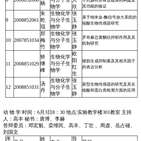
子乳腺特异表达载体的构建及
杨
物学
欣
其功能的验证
朱
生物化学
张
基于纳米金-酶信号放大系统的
9
2008852061
乾
与分子生
玉
核酸生物传感器研究
琨
物学
静
郑
生物化学
张
罗布麻总黄酮抗抑郁作用及其
10
2007851034
梅
与分子生
玉
机制研究
竹
物学
静
欧
矫
生物化学
阳
猪肌生成抑制素及其相关因子
继
与分子生
11
2008851029
红
的表达分析
峰
物学
生
生物化学
张
汤
新型生物传感器的研究及其在
12
2008851031
与分子生
玉
丹
核酸和蛋白质检测方面的应用
物学
静
动 物 学
时间：6月3日8：30
地点:实验教学楼301教室
主持
人：高丰
秘书：唐博、李赫
答辩委员：邓宏魁、栾维民、高丰、丁壮 、周虚、岳占碰、
刘国文
序
姓
导