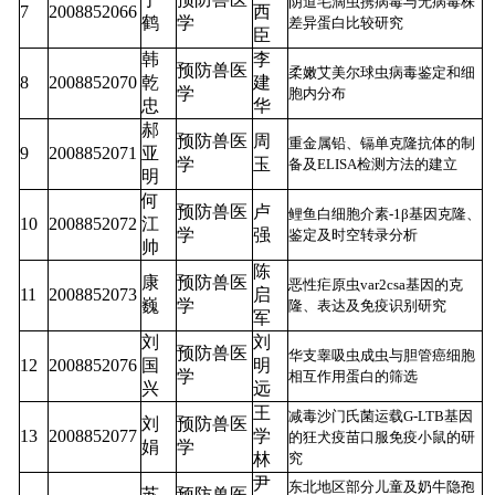
阴道毛滴虫携病毒与无病毒株
7
2008852066
西
鹤
学
差异蛋白比较研究
臣
韩
李
预防兽医
柔嫩艾美尔球虫病毒鉴定和细
8
2008852070
乾
建
学
胞内分布
忠
华
郝
预防兽医
周
重金属铅、镉单克隆抗体的制
9
2008852071
亚
学
玉
备及ELISA检测方法的建立
明
何
预防兽医
卢
鲤鱼白细胞介素-1β基因克隆、
10
2008852072
江
学
强
鉴定及时空转录分析
帅
陈
康
预防兽医
恶性疟原虫var2csa基因的克
11
2008852073
启
巍
学
隆、表达及免疫识别研究
军
刘
刘
预防兽医
华支睾吸虫成虫与胆管癌细胞
12
2008852076
国
明
学
相互作用蛋白的筛选
兴
远
王
减毒沙门氏菌运载G-LTB基因
刘
预防兽医
13
2008852077
学
的狂犬疫苗口服免疫小鼠的研
娟
学
林
究
尹
东北地区部分儿童及奶牛隐孢
苏
预防兽医