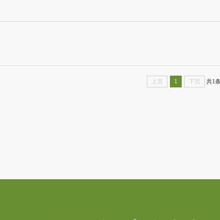
上页
1
下页
共1