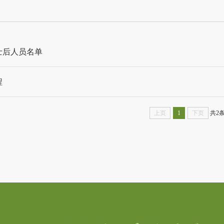
士后人员名单
程
上页
1
下页
共2